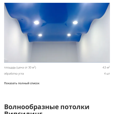
2
2
площадь (цена от 30 м
)
4,5 м
обработка угла
4 шт
Показать полный список
Волнообразные потолки
Випсилинг