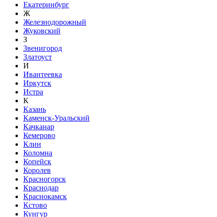
Екатеринбург
Ж
Железнодорожный
Жуковский
З
Звенигород
Златоуст
И
Ивантеевка
Иркутск
Истра
К
Казань
Каменск-Уральский
Качканар
Кемерово
Клин
Коломна
Копейск
Королев
Красногорск
Краснодар
Краснокамск
Кстово
Кунгур