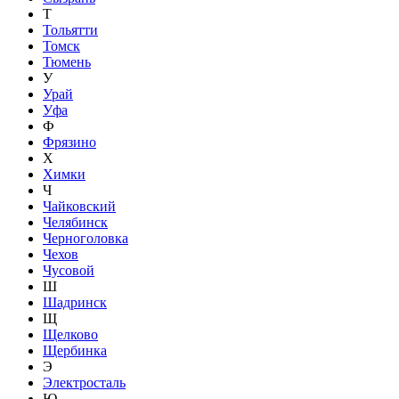
Т
Тольятти
Томск
Тюмень
У
Урай
Уфа
Ф
Фрязино
Х
Химки
Ч
Чайковский
Челябинск
Черноголовка
Чехов
Чусовой
Ш
Шадринск
Щ
Щелково
Щербинка
Э
Электросталь
Ю