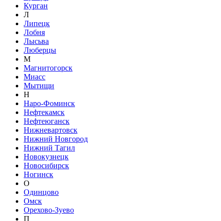
Курган
Л
Липецк
Лобня
Лысьва
Люберцы
М
Магнитогорск
Миасс
Мытищи
Н
Наро-Фоминск
Нефтекамск
Нефтеюганск
Нижневартовск
Нижний Новгород
Нижний Тагил
Новокузнецк
Новосибирск
Ногинск
О
Одинцово
Омск
Орехово-Зуево
П