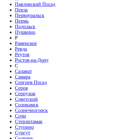
Павловский Посад
Пенза
Первоуральск
Пермь
Подольск
Пушкино
Р
Раменское
Ревда
Реутов
Ростов-на-Дону
С
Салават
Самара
Сергиев Посад
Серов
Серпухов
Советский
Соликамск
Солнечногорск
Сочи
Стерлитамак
Ступино
Сургут
Сызрань