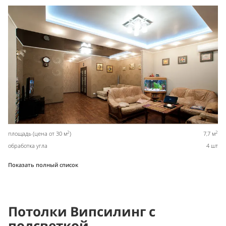
2
2
площадь (цена от 30 м
)
7,7 м
обработка угла
4 шт
Показать полный список
Потолки Випсилинг с
подсветкой