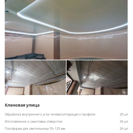
Кленовая улица
Обработка внутреннего угла теневого/парящего профиля
20 шт
Изготовление и окантовка отверстия
26 шт
Платформа для светильника 55-125 мм
26 шт