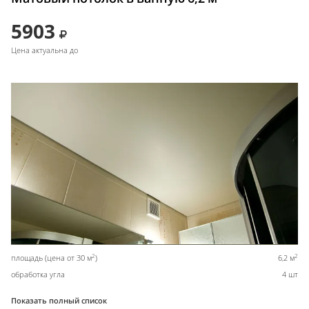
5903
Цена актуальна до
2
2
площадь (цена от 30 м
)
6,2 м
обработка угла
4 шт
Показать полный список