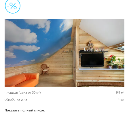
2
2
площадь (цена от 30 м
)
9,9 м
обработка угла
4 шт
Показать полный список