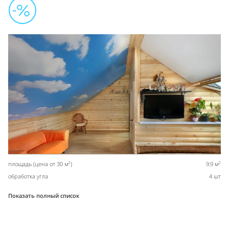
2
2
площадь (цена от 30 м
)
9,9 м
обработка угла
4 шт
Показать полный список