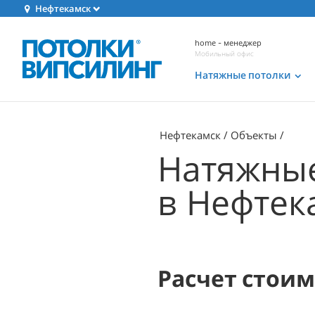
Нефтекамск
home - менеджер
Мобильный офис
Натяжные потолки
Нефтекамск
Объекты
Натяжные
в Нефтек
Расчет стои