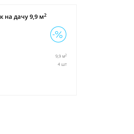
2
 на дачу 9,9 м
2
9,9 м
4 шт