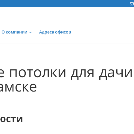
О компании
Адреса офисов
 потолки для дачи
амске
мости