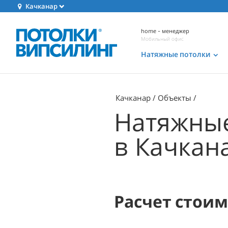
Качканар
home - менеджер
Мобильный офис
Натяжные потолки
Качканар
Объекты
Натяжные
в Качкан
Расчет стои