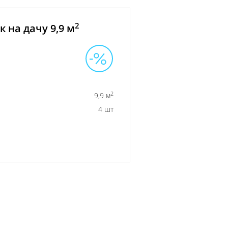
2
 на дачу 9,9 м
2
9,9 м
4 шт