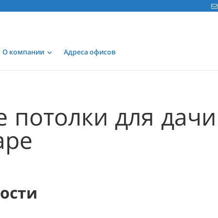
О компании
Адреса офисов
 потолки для дачи
аре
мости