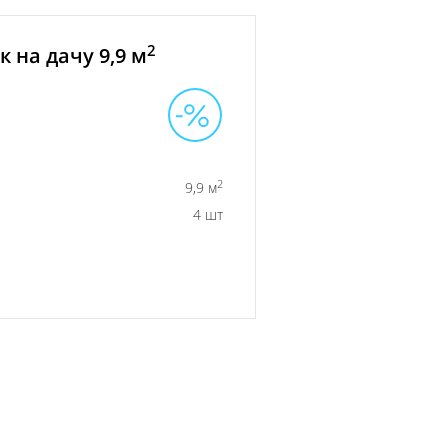
2
 на дачу 9,9 м
2
9,9 м
4 шт