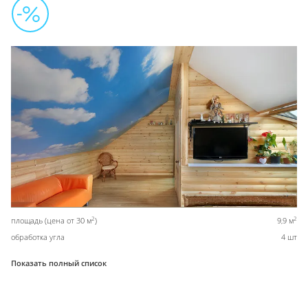
2
2
площадь (цена от 30 м
)
9,9 м
обработка угла
4 шт
Показать полный список