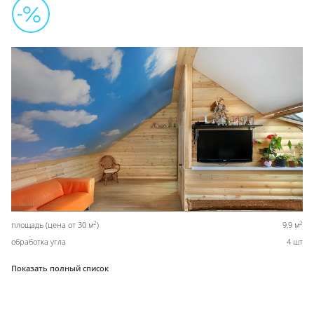
2
2
площадь (цена от 30 м
)
9,9 м
обработка угла
4 шт
Показать полный список