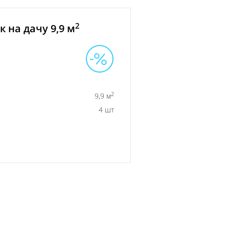
2
 на дачу 9,9 м
2
9,9 м
4 шт