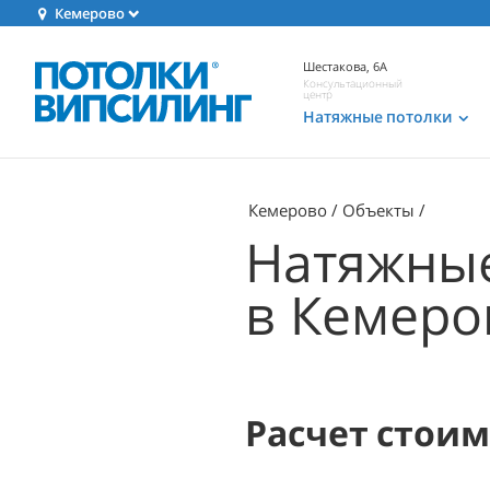
Кемерово
Шестакова, 6А
Консультационный
центр
Натяжные потолки
Кемерово
Объекты
Натяжные
в Кемеро
Расчет стои