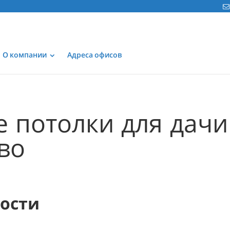
О компании
Адреса офисов
 потолки для дачи
во
мости