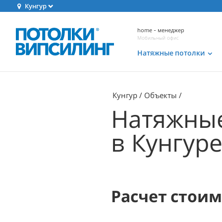
Кунгур
home - менеджер
Мобильный офис
Натяжные потолки
Кунгур
Объекты
Натяжные
в Кунгур
Расчет стои