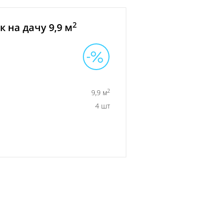
2
 на дачу 9,9 м
2
9,9 м
4 шт