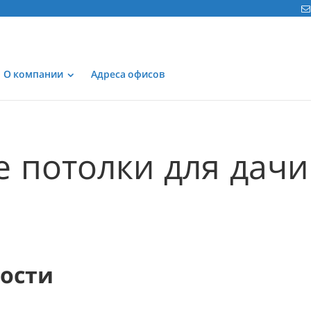
О компании
Адреса офисов
 потолки для дачи
е
мости