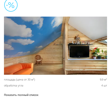
2
2
площадь (цена от 30 м
)
9,9 м
обработка угла
4 шт
Показать полный список