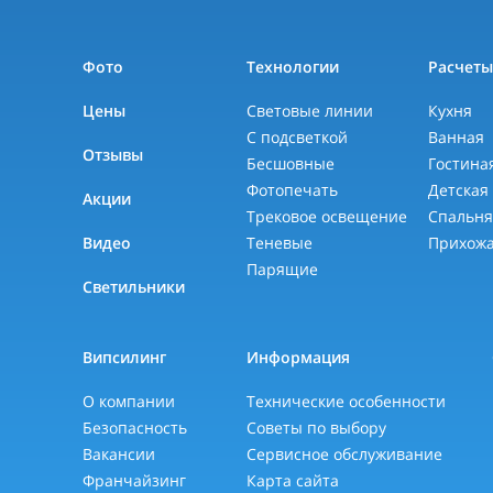
Фото
Технологии
Расчет
Цены
Световые линии
Кухня
фортово", 3
С подсветкой
Ванная
ов, 12к2
Отзывы
Бесшовные
Гостина
Фотопечать
Детская
Акции
Трековое освещение
Спальн
Видео
Теневые
Прихож
Парящие
Светильники
Випсилинг
Информация
О компании
Технические особенности
Безопасность
Советы по выбору
Вакансии
Сервисное обслуживание
Франчайзинг
Карта сайта