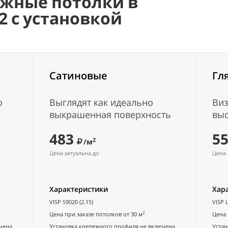
яжные потолки в
к" Ходынский
2 с установкой
Сатиновые
Гл
00-23:00
о
Выглядят как идеально
Виз
выкрашенная поверхность
вы
483
5
2
/м
Цена актуальна до
Цена 
Характеристики
Хар
VISP S9020 (2.15)
VISP L
2
Цена при заказе потолков от 30 м
Цена 
чена
Установка крепежного профиля не включена
Устан