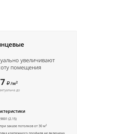
янцевые
уально увеличивают
соту помещения
57
2
/м
актуальна до
актеристики
9001 (2.15)
2
при заказе потолков от 30 м
овка крепежного профиля не включена