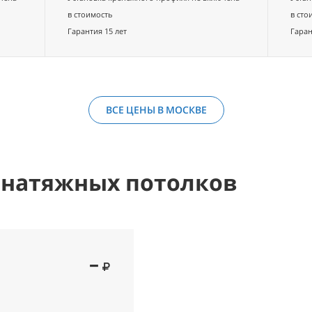
в стоимость
в сто
ссовая зона
Гарантия 15 лет
Гаран
дынский
00-23:00
ВСЕ ЦЕНЫ В МОСКВЕ
ссовая зона
 натяжных потолков
дынский
00-23:00
–