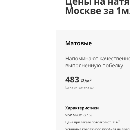
Цены на нат
Москва, ТЦ "Авиапар
Москве за 1м
бульвар, 4
прикассовая зона OBI
Аэропорт
Матовые
Полежаевская
вс-чт: 10:00-22:00, пт-сб: 10:
Напоминают качественн
выполненную побелку
+7 (495) 787-00-00
483
2
/м
р-н Марьино
Цена актуальна до
Мобильный офис
Характеристики
ежедневно 9:00 - 21:00
VISP M9001 (2.15)
+7 (495) 787-00-00
2
Цена при заказе потолков от 30 м
Установка крепежного профиля не вклю