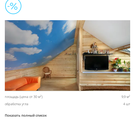
2
2
площадь (цена от 30 м
)
9,9 м
обработка угла
4 шт
Показать полный список