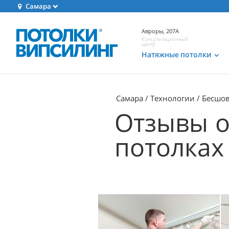
Самара
Авроры, 207А
Консультационный
центр
Натяжные потолки
Самара
Технологии
Бесшо
Отзывы 
потолках