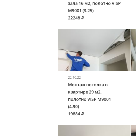
зала 16 м2, полотно VISP
M9001 (3.25)
22248
22.10.22
Монтаж потолка в
квартире 29 м2,
полотно VISP M9001
(4.90)
19884