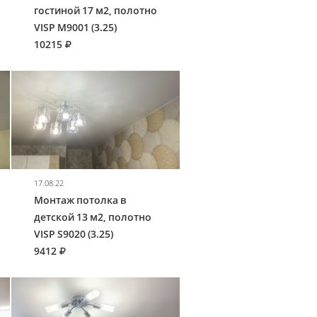
гостиной 17 м2, полотно
VISP M9001 (3.25)
10215
17.08.22
Монтаж потолка в
детской 13 м2, полотно
VISP S9020 (3.25)
9412