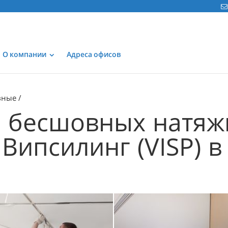
О компании
Адреса офисов
вные
о бесшовных натя
 Випсилинг (VISP) 