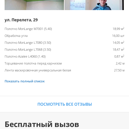
ул. Перелета, 29
2
Полотно MonLange M7001 (5.40)
18,99 м
Обработка угла
16,00 шт
2
Полотно MonLange L7080 (3.50)
14,05 м
2
Полотно MonLange L7068 (3.50)
18,47 м
2
Полотно Azalee L4060 (1.40)
0,87 м
Торцевание полотна перед карнизом
2,42 м
Лента маскировочная универсальная белая
27,50 м
Показать полный список
ПОСМОТРЕТЬ ВСЕ ОТЗЫВЫ
Бесплатный вызов