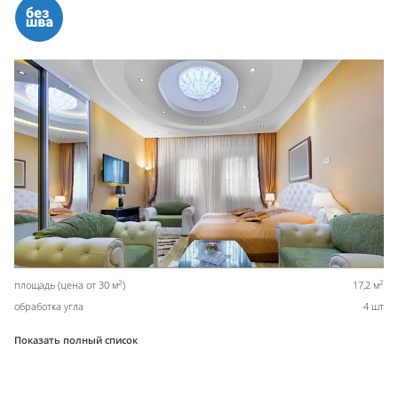
2
2
площадь (цена от 30 м
)
17,2 м
обработка угла
4 шт
Показать полный список