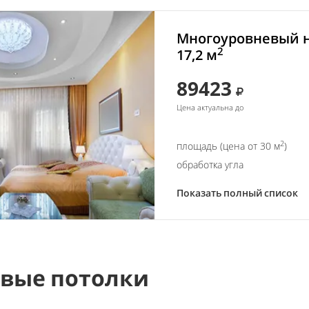
Многоуровневый н
2
17,2 м
89423
Цена актуальна до
2
площадь (цена от 30 м
)
обработка угла
Показать полный список
вые потолки