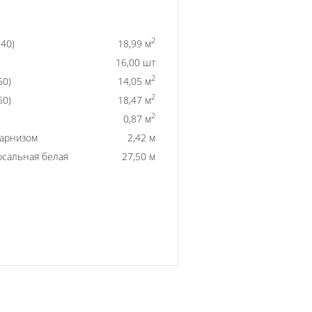
2
40)
18,99 м
16,00 шт
2
50)
14,05 м
2
50)
18,47 м
2
0,87 м
карнизом
2,42 м
рсальная белая
27,50 м