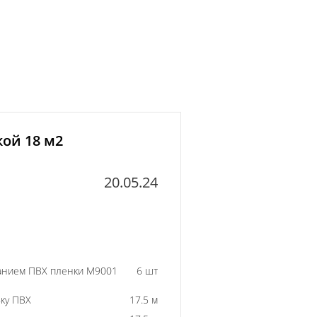
кой 18 м2
20.05.24
ванием ПВХ пленки M9001
6 шт
ку ПВХ
17.5 м