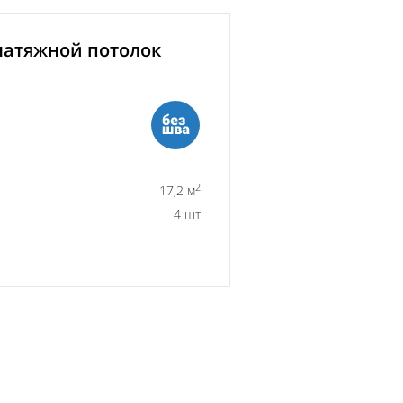
атяжной потолок
2
17,2 м
4 шт