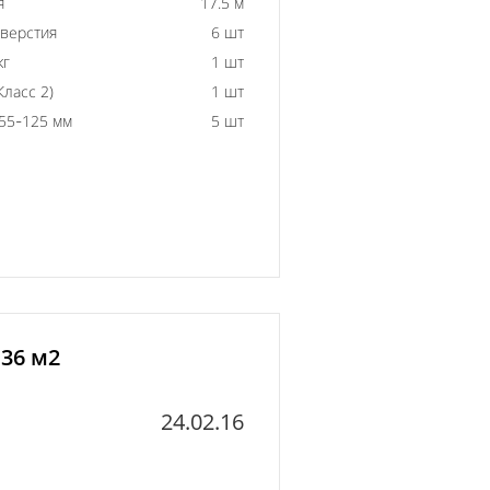
я
17.5 м
тверстия
6 шт
кг
1 шт
ласс 2)
1 шт
55-125 мм
5 шт
 36 м2
24.02.16