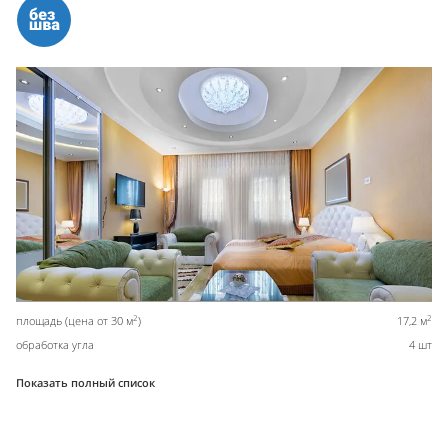
2
2
площадь (цена от 30 м
)
17,2 м
обработка угла
4 шт
Показать полный список