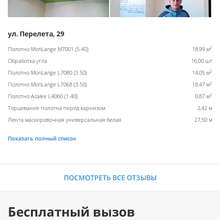
ул. Перелета, 29
2
Полотно MonLange M7001 (5.40)
18,99 м
Обработка угла
16,00 шт
2
Полотно MonLange L7080 (3.50)
14,05 м
2
Полотно MonLange L7068 (3.50)
18,47 м
2
Полотно Azalee L4060 (1.40)
0,87 м
Торцевание полотна перед карнизом
2,42 м
Лента маскировочная универсальная белая
27,50 м
Показать полный список
ПОСМОТРЕТЬ ВСЕ ОТЗЫВЫ
Бесплатный вызов