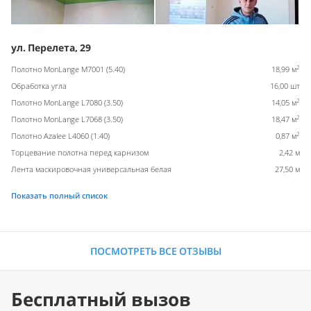
ул. Перелета, 29
2
Полотно MonLange M7001 (5.40)
18,99 м
Обработка угла
16,00 шт
2
Полотно MonLange L7080 (3.50)
14,05 м
2
Полотно MonLange L7068 (3.50)
18,47 м
2
Полотно Azalee L4060 (1.40)
0,87 м
Торцевание полотна перед карнизом
2,42 м
Лента маскировочная универсальная белая
27,50 м
Показать полный список
ПОСМОТРЕТЬ ВСЕ ОТЗЫВЫ
Бесплатный вызов