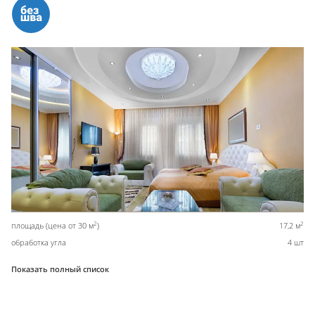
2
2
площадь (цена от 30 м
)
17,2 м
обработка угла
4 шт
Показать полный список