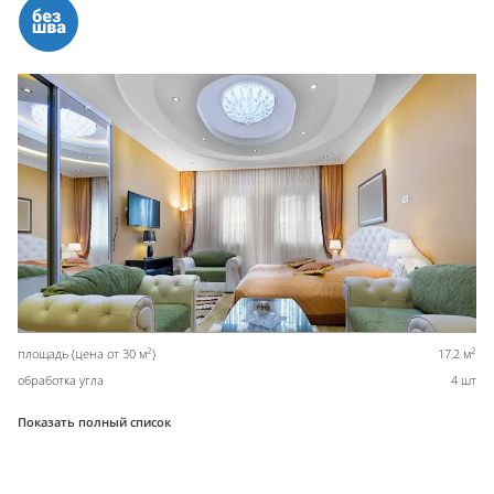
2
2
площадь (цена от 30 м
)
17,2 м
обработка угла
4 шт
Показать полный список