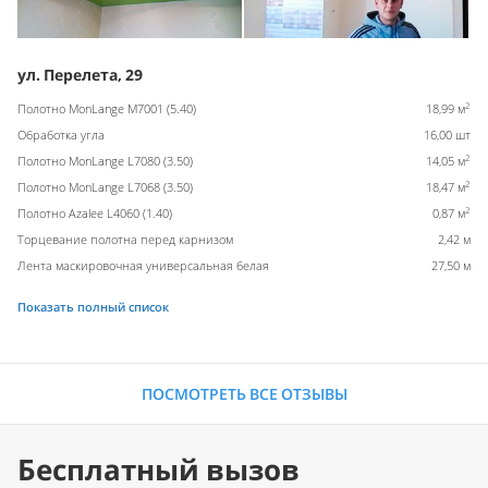
ул. Перелета, 29
2
Полотно MonLange M7001 (5.40)
18,99 м
Обработка угла
16,00 шт
2
Полотно MonLange L7080 (3.50)
14,05 м
2
Полотно MonLange L7068 (3.50)
18,47 м
2
Полотно Azalee L4060 (1.40)
0,87 м
Торцевание полотна перед карнизом
2,42 м
Лента маскировочная универсальная белая
27,50 м
Показать полный список
ПОСМОТРЕТЬ ВСЕ ОТЗЫВЫ
Бесплатный вызов