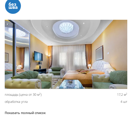
2
2
площадь (цена от 30 м
)
17,2 м
обработка угла
4 шт
Показать полный список