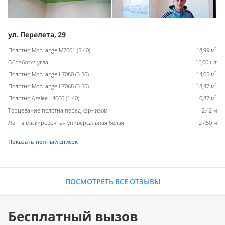
ул. Перелета, 29
2
Полотно MonLange M7001 (5.40)
18,99 м
Обработка угла
16,00 шт
2
Полотно MonLange L7080 (3.50)
14,05 м
2
Полотно MonLange L7068 (3.50)
18,47 м
2
Полотно Azalee L4060 (1.40)
0,87 м
Торцевание полотна перед карнизом
2,42 м
Лента маскировочная универсальная белая
27,50 м
Показать полный список
ПОСМОТРЕТЬ ВСЕ ОТЗЫВЫ
Бесплатный вызов