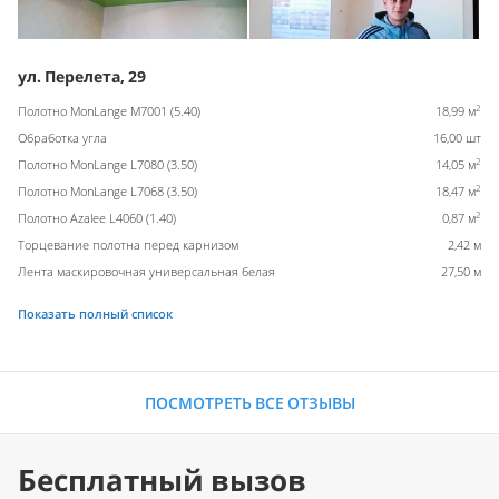
ул. Перелета, 29
2
Полотно MonLange M7001 (5.40)
18,99 м
Обработка угла
16,00 шт
2
Полотно MonLange L7080 (3.50)
14,05 м
2
Полотно MonLange L7068 (3.50)
18,47 м
2
Полотно Azalee L4060 (1.40)
0,87 м
Торцевание полотна перед карнизом
2,42 м
Лента маскировочная универсальная белая
27,50 м
Показать полный список
ПОСМОТРЕТЬ ВСЕ ОТЗЫВЫ
Бесплатный вызов