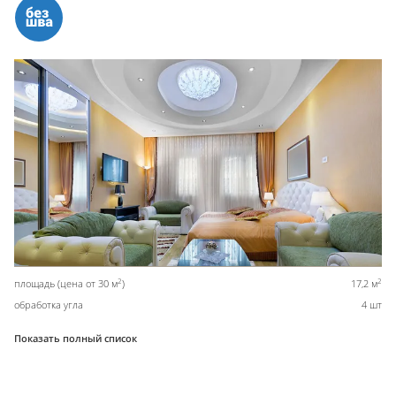
2
2
площадь (цена от 30 м
)
17,2 м
обработка угла
4 шт
Показать полный список