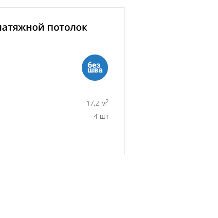
атяжной потолок
2
17,2 м
4 шт