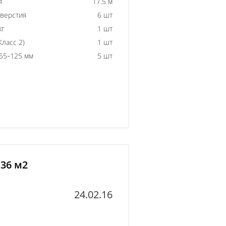
я
17.5 м
тверстия
6 шт
кг
1 шт
ласс 2)
1 шт
55-125 мм
5 шт
 36 м2
24.02.16