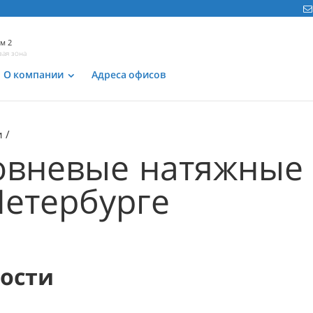
м 2
вая зона
м
О компании
Адреса офисов
и
вневые натяжные 
Петербурге
мости