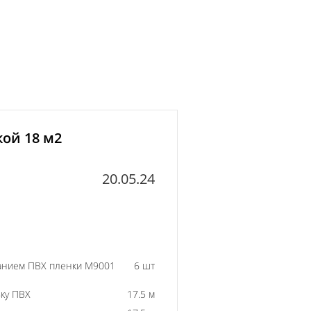
кой 18 м2
20.05.24
ванием ПВХ пленки M9001
6 шт
ку ПВХ
17.5 м