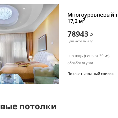
Многоуровневый н
2
17,2 м
78943
Цена актуальна до
2
площадь (цена от 30 м
)
обработка угла
Показать полный список
вые потолки