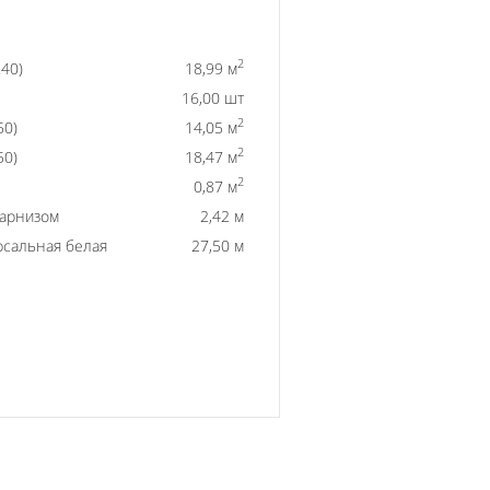
2
40)
18,99 м
16,00 шт
2
50)
14,05 м
2
50)
18,47 м
2
0,87 м
карнизом
2,42 м
рсальная белая
27,50 м