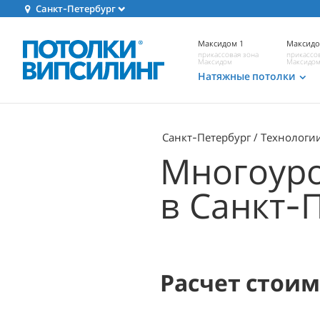
Санкт-Петербург
Максидом 1
Максидо
прикассовая зона
прикассо
Максидом
Максидо
Натяжные потолки
Санкт-Петербург
Технологи
Многоуро
в Санкт-
Расчет стои