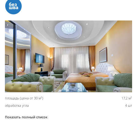
2
2
площадь (цена от 30 м
)
17,2 м
обработка угла
4 шт
Показать полный список