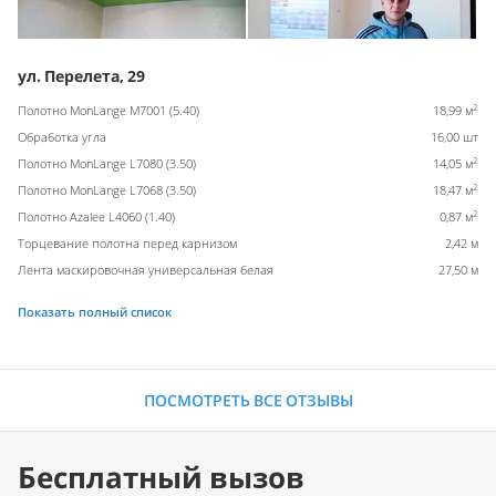
ул. Перелета, 29
2
Полотно MonLange M7001 (5.40)
18,99 м
Обработка угла
16,00 шт
2
Полотно MonLange L7080 (3.50)
14,05 м
2
Полотно MonLange L7068 (3.50)
18,47 м
2
Полотно Azalee L4060 (1.40)
0,87 м
Торцевание полотна перед карнизом
2,42 м
Лента маскировочная универсальная белая
27,50 м
Показать полный список
ПОСМОТРЕТЬ ВСЕ ОТЗЫВЫ
Бесплатный вызов