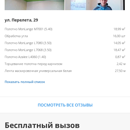
ул. Перелета, 29
2
Полотно MonLange M7001 (5.40)
18,99 м
Обработка угла
16,00 шт
2
Полотно MonLange L7080 (3.50)
14,05 м
2
Полотно MonLange L7068 (3.50)
18,47 м
2
Полотно Azalee L4060 (1.40)
0,87 м
Торцевание полотна перед карнизом
2,42 м
Лента маскировочная универсальная белая
27,50 м
Показать полный список
ПОСМОТРЕТЬ ВСЕ ОТЗЫВЫ
Бесплатный вызов