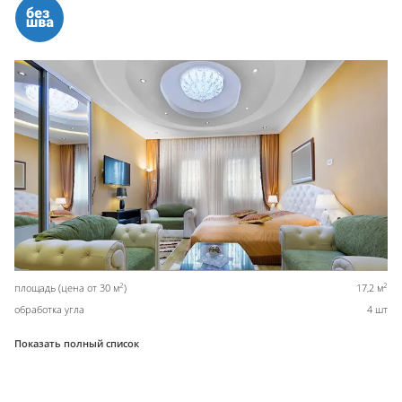
2
2
площадь (цена от 30 м
)
17,2 м
обработка угла
4 шт
Показать полный список