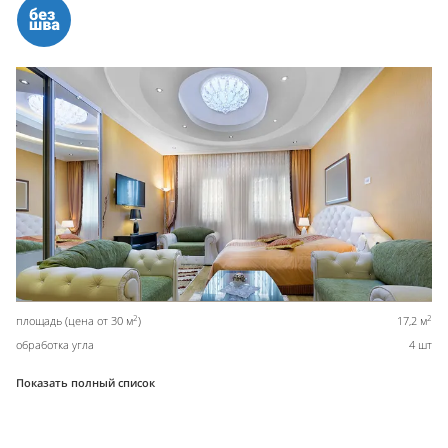
2
2
площадь (цена от 30 м
)
17,2 м
обработка угла
4 шт
Показать полный список