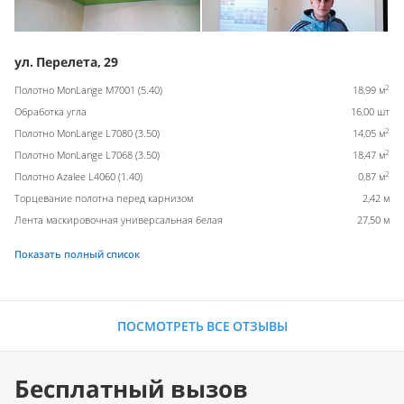
ул. Перелета, 29
2
Полотно MonLange M7001 (5.40)
18,99 м
Обработка угла
16,00 шт
2
Полотно MonLange L7080 (3.50)
14,05 м
2
Полотно MonLange L7068 (3.50)
18,47 м
2
Полотно Azalee L4060 (1.40)
0,87 м
Торцевание полотна перед карнизом
2,42 м
Лента маскировочная универсальная белая
27,50 м
Показать полный список
ПОСМОТРЕТЬ ВСЕ ОТЗЫВЫ
Бесплатный вызов