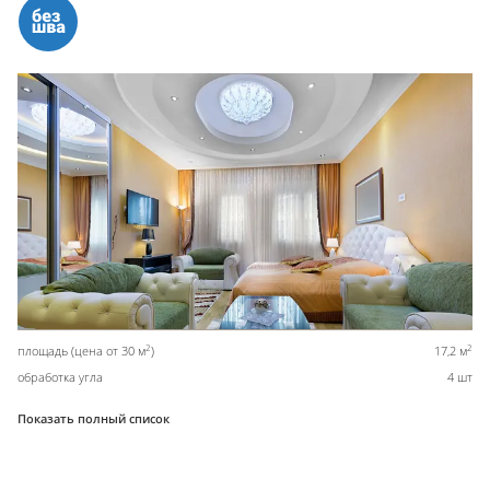
2
2
площадь (цена от 30 м
)
17,2 м
обработка угла
4 шт
Показать полный список