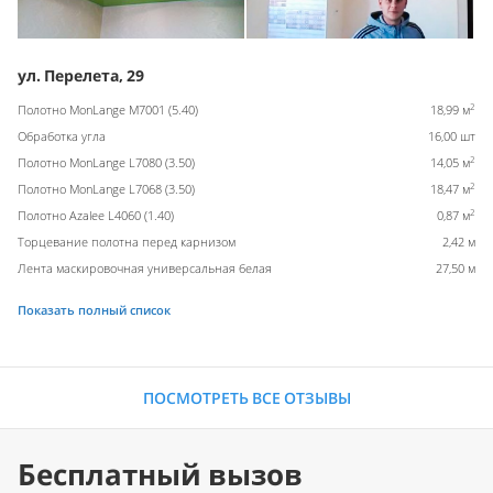
ул. Перелета, 29
2
Полотно MonLange M7001 (5.40)
18,99 м
Обработка угла
16,00 шт
2
Полотно MonLange L7080 (3.50)
14,05 м
2
Полотно MonLange L7068 (3.50)
18,47 м
2
Полотно Azalee L4060 (1.40)
0,87 м
Торцевание полотна перед карнизом
2,42 м
Лента маскировочная универсальная белая
27,50 м
Показать полный список
ПОСМОТРЕТЬ ВСЕ ОТЗЫВЫ
Бесплатный вызов