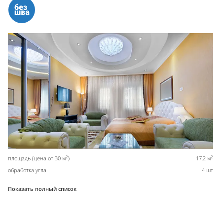
2
2
площадь (цена от 30 м
)
17,2 м
обработка угла
4 шт
Показать полный список