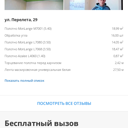
ул. Перелета, 29
2
Полотно MonLange M7001 (5.40)
18,99 м
Обработка угла
16,00 шт
2
Полотно MonLange L7080 (3.50)
14,05 м
2
Полотно MonLange L7068 (3.50)
18,47 м
2
Полотно Azalee L4060 (1.40)
0,87 м
Торцевание полотна перед карнизом
2,42 м
Лента маскировочная универсальная белая
27,50 м
Показать полный список
ПОСМОТРЕТЬ ВСЕ ОТЗЫВЫ
Бесплатный вызов