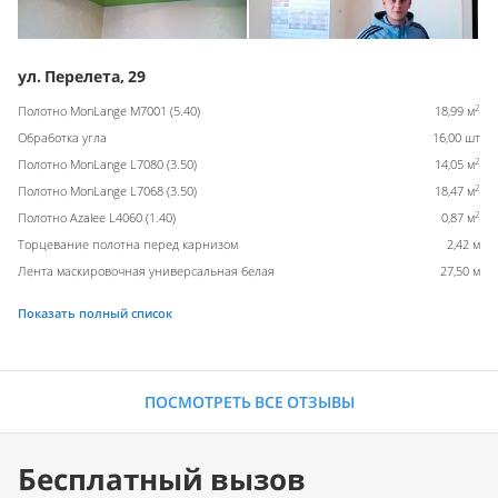
ул. Перелета, 29
2
Полотно MonLange M7001 (5.40)
18,99 м
Обработка угла
16,00 шт
2
Полотно MonLange L7080 (3.50)
14,05 м
2
Полотно MonLange L7068 (3.50)
18,47 м
2
Полотно Azalee L4060 (1.40)
0,87 м
Торцевание полотна перед карнизом
2,42 м
Лента маскировочная универсальная белая
27,50 м
Показать полный список
ПОСМОТРЕТЬ ВСЕ ОТЗЫВЫ
Бесплатный вызов