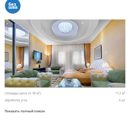
2
2
площадь (цена от 30 м
)
17,2 м
обработка угла
4 шт
Показать полный список