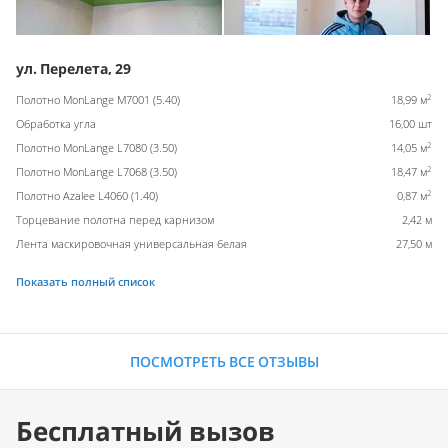
ул. Перелета, 29
2
Полотно MonLange M7001 (5.40)
18,99 м
Обработка угла
16,00 шт
2
Полотно MonLange L7080 (3.50)
14,05 м
2
Полотно MonLange L7068 (3.50)
18,47 м
2
Полотно Azalee L4060 (1.40)
0,87 м
Торцевание полотна перед карнизом
2,42 м
Лента маскировочная универсальная белая
27,50 м
Показать полный список
ПОСМОТРЕТЬ ВСЕ ОТЗЫВЫ
Бесплатный вызов