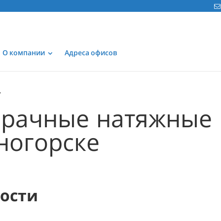
О компании
Адреса офисов
рачные натяжные 
ногорске
мости