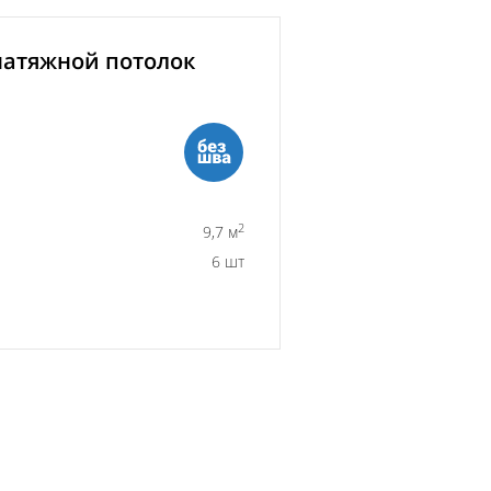
атяжной потолок
2
9,7 м
6 шт