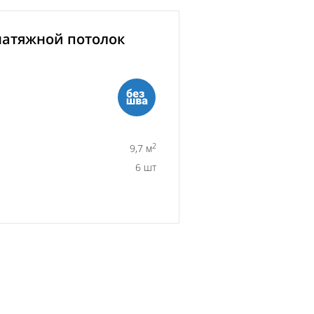
атяжной потолок
2
9,7 м
6 шт