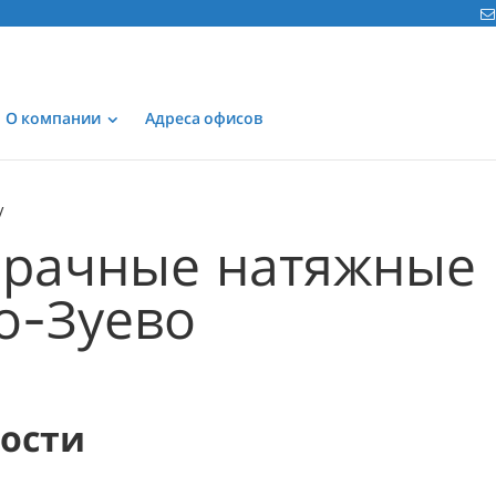
О компании
Адреса офисов
рачные натяжные 
о-Зуево
мости